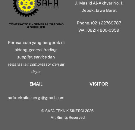
Jl. Masjid Al-Akhyar No. 1,
Depok, Jawa Barat
Phone. (021) 22769787
WA : 0821-1800-0359
Perusahaan yang bergerak di
bidang
general trading,
supplier, service
dan
reparasi
air compressor dan air
dryer
EMAIL
VISITOR
safatekniksinergi@gmail.com
©
SAFA TEKNIK SINERGI
2026
Back
All Rights Reserved
To
Top