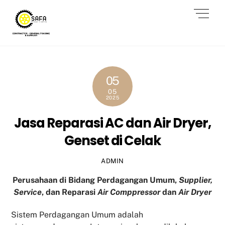
Skip
Men
to
content
05
05
2025
Jasa Reparasi AC dan Air Dryer,
Genset di Celak
ADMIN
Perusahaan di Bidang Perdagangan Umum,
Supplier,
Service
, dan Reparasi
Air Comppressor
dan
Air Dryer
Sistem Perdagangan Umum adalah