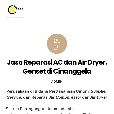
Skip
Men
to
content
29
12
2024
Jasa Reparasi AC dan Air Dryer,
Genset di Cinanggela
ADMIN
Perusahaan di Bidang Perdagangan Umum,
Supplier,
Service
, dan Reparasi
Air Comppressor
dan
Air Dryer
Sistem Perdagangan Umum adalah