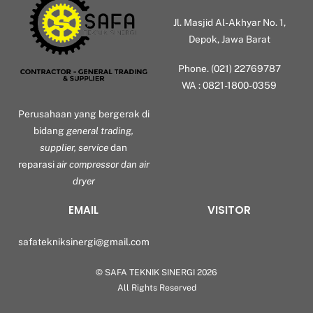
Jl. Masjid Al-Akhyar No. 1,
Depok, Jawa Barat
Phone. (021) 22769787
WA : 0821-1800-0359
Perusahaan yang bergerak di
bidang
general trading,
supplier, service
dan
reparasi
air compressor dan air
dryer
EMAIL
VISITOR
safatekniksinergi@gmail.com
©
SAFA TEKNIK SINERGI
2026
Back
All Rights Reserved
To
Top