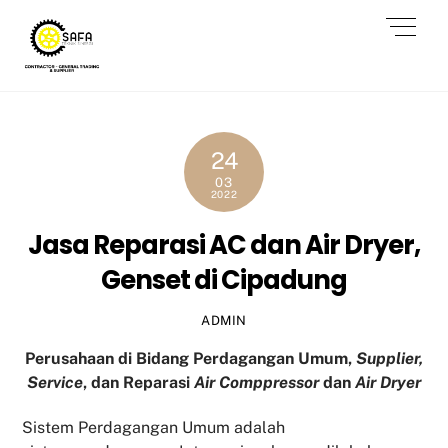
Skip
Men
to
content
24
03
2022
Jasa Reparasi AC dan Air Dryer,
Genset di Cipadung
ADMIN
Perusahaan di Bidang Perdagangan Umum,
Supplier,
Service
, dan Reparasi
Air Comppressor
dan
Air Dryer
Sistem Perdagangan Umum adalah