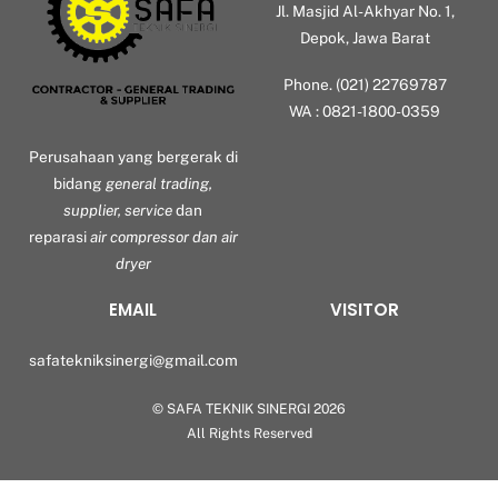
Jl. Masjid Al-Akhyar No. 1,
Depok, Jawa Barat
Phone. (021) 22769787
WA : 0821-1800-0359
Perusahaan yang bergerak di
bidang
general trading,
supplier, service
dan
reparasi
air compressor dan air
dryer
EMAIL
VISITOR
safatekniksinergi@gmail.com
©
SAFA TEKNIK SINERGI
2026
Back
All Rights Reserved
To
Top