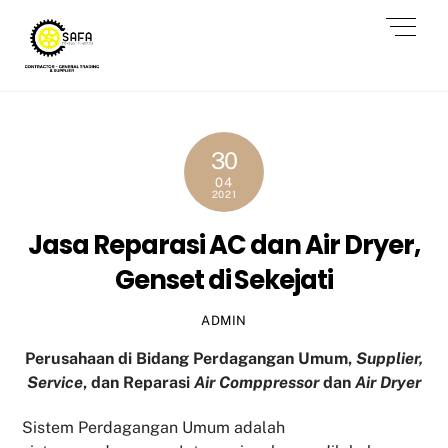
Skip
Men
to
content
30
04
2021
Jasa Reparasi AC dan Air Dryer,
Genset di Sekejati
ADMIN
Perusahaan di Bidang Perdagangan Umum,
Supplier,
Service
, dan Reparasi
Air Comppressor
dan
Air Dryer
Sistem Perdagangan Umum adalah