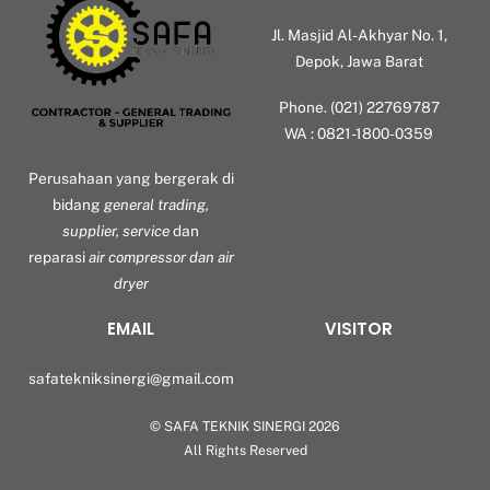
Jl. Masjid Al-Akhyar No. 1,
Depok, Jawa Barat
Phone. (021) 22769787
WA : 0821-1800-0359
Perusahaan yang bergerak di
bidang
general trading,
supplier, service
dan
reparasi
air compressor dan air
dryer
EMAIL
VISITOR
safatekniksinergi@gmail.com
©
SAFA TEKNIK SINERGI
2026
Back
All Rights Reserved
To
Top