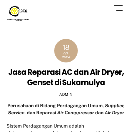
Skip
Men
to
content
18
07
2024
Jasa Reparasi AC dan Air Dryer,
Genset di Sukamulya
ADMIN
Perusahaan di Bidang Perdagangan Umum,
Supplier,
Service
, dan Reparasi
Air Comppressor
dan
Air Dryer
Sistem Perdagangan Umum adalah