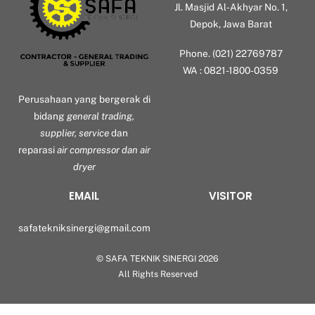
Jl. Masjid Al-Akhyar No. 1,
Depok, Jawa Barat
Phone. (021) 22769787
WA : 0821-1800-0359
Perusahaan yang bergerak di
bidang
general trading,
supplier, service
dan
reparasi
air compressor dan air
dryer
EMAIL
VISITOR
safatekniksinergi@gmail.com
©
SAFA TEKNIK SINERGI
2026
Back
All Rights Reserved
To
Top