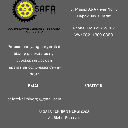
Jl. Masjid Al-Akhyar No. 1,
Depok, Jawa Barat
Phone. (021) 22769787
WA : 0821-1800-0359
Perusahaan yang bergerak di
bidang
general trading,
supplier, service
dan
reparasi
air compressor dan air
dryer
EMAIL
VISITOR
safatekniksinergi@gmail.com
©
SAFA TEKNIK SINERGI
2026
Back
All Rights Reserved
To
Top