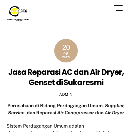
Skip
Men
to
content
20
06
2025
Jasa Reparasi AC dan Air Dryer,
Genset di Sukaresmi
ADMIN
Perusahaan di Bidang Perdagangan Umum,
Supplier,
Service
, dan Reparasi
Air Comppressor
dan
Air Dryer
Sistem Perdagangan Umum adalah