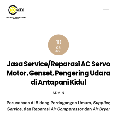
Skip
Men
to
content
10
05
2021
Jasa Service/Reparasi AC Servo
Motor, Genset, Pengering Udara
di Antapani Kidul
ADMIN
Perusahaan di Bidang Perdagangan Umum,
Supplier,
Service
, dan Reparasi
Air Comppressor
dan
Air Dryer