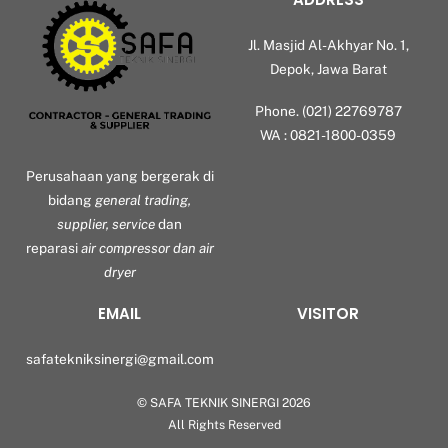
Jl. Masjid Al-Akhyar No. 1,
Depok, Jawa Barat
Phone. (021) 22769787
WA : 0821-1800-0359
Perusahaan yang bergerak di
bidang
general trading,
supplier, service
dan
reparasi
air compressor dan air
dryer
EMAIL
VISITOR
safatekniksinergi@gmail.com
©
SAFA TEKNIK SINERGI
2026
Back
All Rights Reserved
To