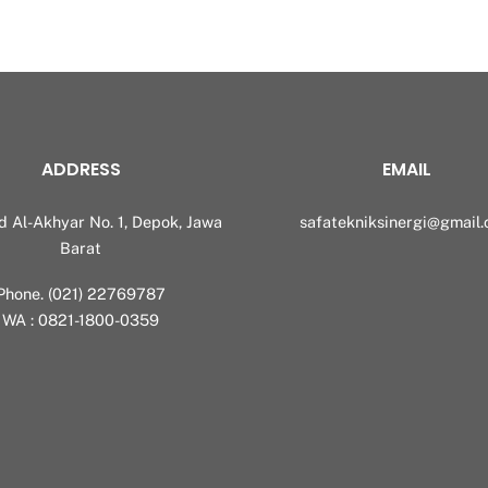
ADDRESS
EMAIL
id Al-Akhyar No. 1, Depok, Jawa
safatekniksinergi@gmail
Barat
Phone. (021) 22769787
WA : 0821-1800-0359