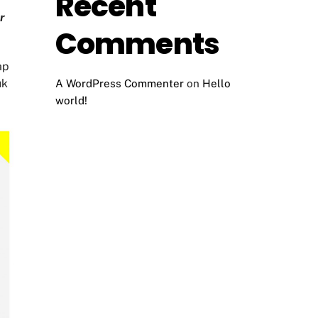
Recent
r
Comments
ap
uk
A WordPress Commenter
on
Hello
world!