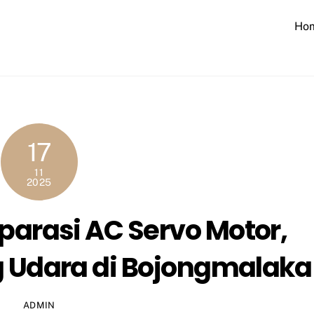
Ho
17
11
2025
parasi AC Servo Motor,
g Udara di Bojongmalaka
ADMIN