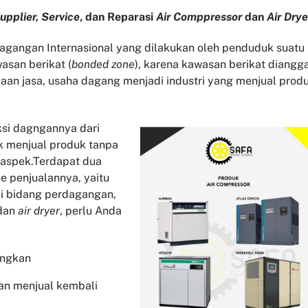
upplier, Service
, dan Reparasi
Air Comppressor
dan
Air Drye
gangan Internasional yang dilakukan oleh penduduk suatu
asan berikat (
bonded zone
), karena kawasan berikat diangg
aan jasa, usaha dagang menjadi industri yang menjual prod
si dagngannya dari
k menjual produk tanpa
 aspek.Terdapat dua
 penjualannya, yaitu
di bidang perdagangan,
dan
air dryer
, perlu Anda
angkan
an menjual kembali