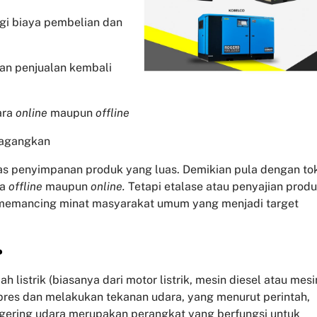
ngi biaya pembelian dan
dan penjualan kembali
ara
online
maupun
offline
dagangkan
tas penyimpanan produk yang luas. Demikian pula dengan to
pa
offline
maupun
online.
Tetapi etalase atau penyajian prod
 memancing minat masyarakat umum yang menjadi target
?
listrik (biasanya dari motor listrik, mesin diesel atau mesi
pres dan melakukan tekanan udara, yang menurut perintah,
gering udara merupakan perangkat yang berfungsi untuk