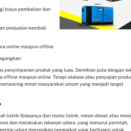
ngi biaya pembelian dan
dan penjualan kembali
ara
online
maupun
offline
dagangkan
tas penyimpanan produk yang luas. Demikian pula dengan to
pa
offline
maupun
online.
Tetapi etalase atau penyajian prod
 memancing minat masyarakat umum yang menjadi target
?
listrik (biasanya dari motor listrik, mesin diesel atau mesi
pres dan melakukan tekanan udara, yang menurut perintah,
gering udara merupakan perangkat yang berfungsi untuk