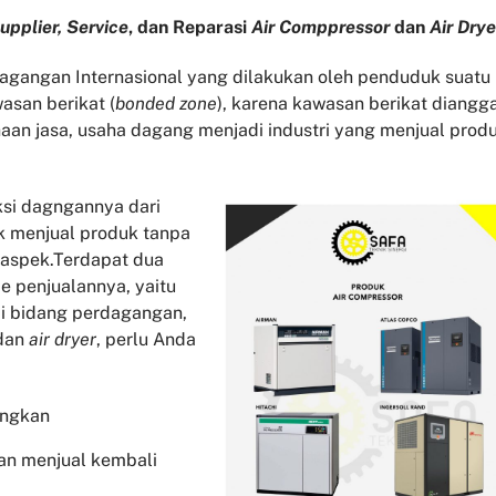
upplier, Service
, dan Reparasi
Air Comppressor
dan
Air Drye
gangan Internasional yang dilakukan oleh penduduk suatu
asan berikat (
bonded zone
), karena kawasan berikat diangg
aan jasa, usaha dagang menjadi industri yang menjual prod
si dagngannya dari
k menjual produk tanpa
 aspek.Terdapat dua
 penjualannya, yaitu
di bidang perdagangan,
dan
air dryer
, perlu Anda
angkan
an menjual kembali