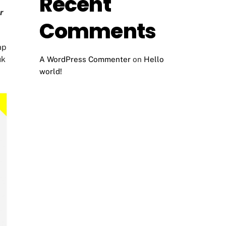
Recent
r
Comments
ap
uk
A WordPress Commenter
on
Hello
world!