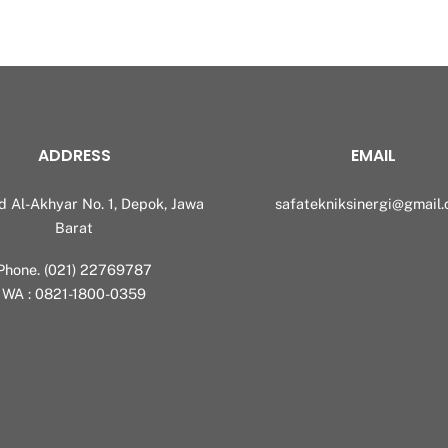
ADDRESS
EMAIL
id Al-Akhyar No. 1, Depok, Jawa
safatekniksinergi@gmail
Barat
Phone. (021) 22769787
WA : 0821-1800-0359