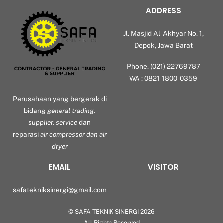
ADDRESS
Jl. Masjid Al-Akhyar No. 1,
Depok, Jawa Barat
Phone. (021) 22769787
WA : 0821-1800-0359
Perusahaan yang bergerak di
bidang
general trading,
supplier, service
dan
reparasi
air compressor dan air
dryer
EMAIL
VISITOR
safatekniksinergi@gmail.com
©
SAFA TEKNIK SINERGI
2026
Back
All Rights Reserved