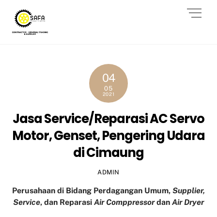
Skip
Men
to
content
04
05
2021
Jasa Service/Reparasi AC Servo
Motor, Genset, Pengering Udara
di Cimaung
ADMIN
Perusahaan di Bidang Perdagangan Umum,
Supplier,
Service
, dan Reparasi
Air Comppressor
dan
Air Dryer