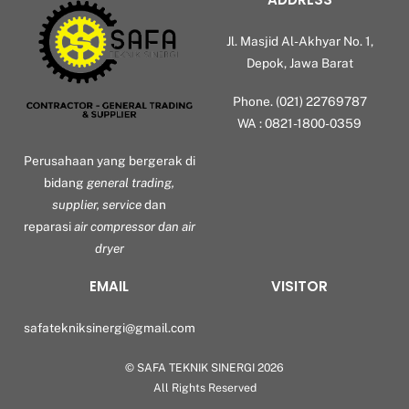
Jl. Masjid Al-Akhyar No. 1,
Depok, Jawa Barat
Phone. (021) 22769787
WA : 0821-1800-0359
Perusahaan yang bergerak di
bidang
general trading,
supplier, service
dan
reparasi
air compressor dan air
dryer
EMAIL
VISITOR
safatekniksinergi@gmail.com
©
SAFA TEKNIK SINERGI
2026
Back
All Rights Reserved
To