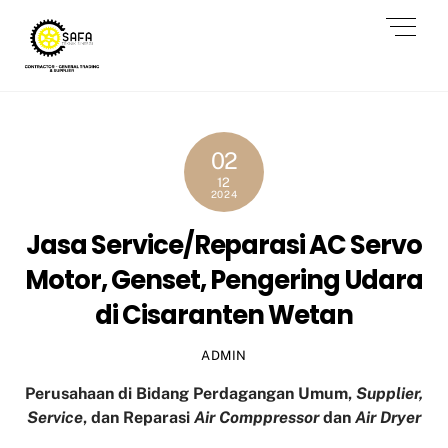
Skip
Men
to
content
02
12
2024
Jasa Service/Reparasi AC Servo
Motor, Genset, Pengering Udara
di Cisaranten Wetan
ADMIN
Perusahaan di Bidang Perdagangan Umum,
Supplier,
Service
, dan Reparasi
Air Comppressor
dan
Air Dryer