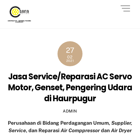
Skip
Men
to
content
27
02
2021
Jasa Service/Reparasi AC Servo
Motor, Genset, Pengering Udara
di Haurpugur
ADMIN
Perusahaan di Bidang Perdagangan Umum,
Supplier,
Service
, dan Reparasi
Air Comppressor
dan
Air Dryer