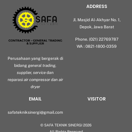
ADDRESS
Jl. Masjid Al-Akhyar No. 1,
Depok, Jawa Barat
Phone. (021) 22769787
WA : 0821-1800-0359
Perusahaan yang bergerak di
bidang
general trading,
supplier, service
dan
reparasi
air compressor dan air
dryer
EMAIL
VISITOR
safatekniksinergi@gmail.com
©
SAFA TEKNIK SINERGI
2026
Back
All Rights Reserved