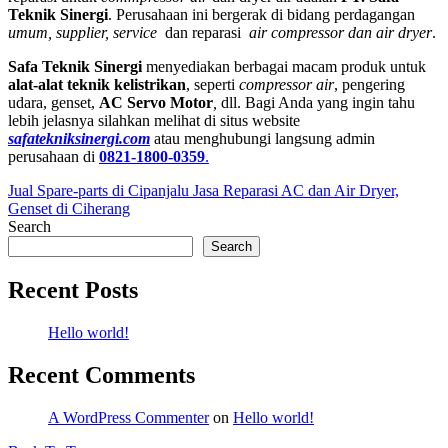
Teknik Sinergi
. Perusahaan ini bergerak di bidang perdagangan
umum, supplier, service
dan reparasi
air compressor dan air dryer
.
Safa Teknik
Sinergi
menyediakan berbagai macam produk untuk
alat-alat teknik kelistrikan
, seperti
compressor air
, pengering
udara, genset,
AC Servo
Motor
,
dll. Bagi Anda yang ingin tahu
lebih jelasnya silahkan melihat di situs website
safatekniksinergi.com
atau menghubungi langsung admin
perusahaan di
0821-1800-0359
.
Jual Spare-parts di Cipanjalu
Jasa Reparasi AC dan Air Dryer,
Genset di Ciherang
Search
Search
Recent Posts
Hello world!
Recent Comments
A WordPress Commenter
on
Hello world!