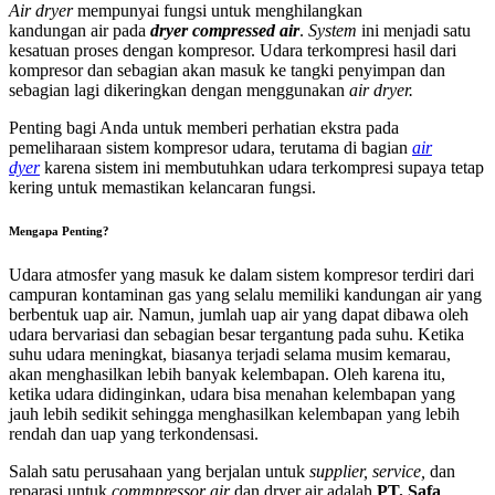
Air dryer
mempunyai fungsi untuk menghilangkan
kandungan air pada
dryer compressed air
.
System
ini menjadi satu
kesatuan proses dengan kompresor. Udara terkompresi hasil dari
kompresor dan sebagian akan masuk ke tangki penyimpan dan
sebagian lagi dikeringkan dengan menggunakan
air dryer.
Penting bagi Anda untuk memberi perhatian ekstra pada
pemeliharaan sistem kompresor udara, terutama di bagian
air
dyer
karena sistem ini membutuhkan udara terkompresi supaya tetap
kering untuk memastikan kelancaran fungsi.
Mengapa Penting?
Udara atmosfer yang masuk ke dalam sistem kompresor terdiri dari
campuran kontaminan gas yang selalu memiliki kandungan air yang
berbentuk uap air. Namun, jumlah uap air yang dapat dibawa oleh
udara bervariasi dan sebagian besar tergantung pada suhu. Ketika
suhu udara meningkat, biasanya terjadi selama musim kemarau,
akan menghasilkan lebih banyak kelembapan. Oleh karena itu,
ketika udara didinginkan, udara bisa menahan kelembapan yang
jauh lebih sedikit sehingga menghasilkan kelembapan yang lebih
rendah dan uap yang terkondensasi.
Salah satu perusahaan yang berjalan untuk
supplier, service,
dan
reparasi untuk
commpressor air
dan dryer air adalah
PT. Safa