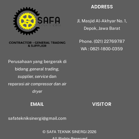
ADDRESS
Jl. Masjid Al-Akhyar No. 1,
Depok, Jawa Barat
Phone. (021) 22769787
WA : 0821-1800-0359
Perusahaan yang bergerak di
bidang
general trading,
supplier, service
dan
reparasi
air compressor dan air
dryer
EMAIL
VISITOR
safatekniksinergi@gmail.com
©
SAFA TEKNIK SINERGI
2026
Back
All Rights Reserved