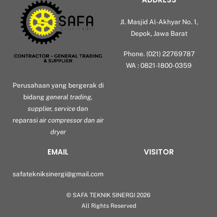
Jl. Masjid Al-Akhyar No. 1,
Depok, Jawa Barat
Phone. (021) 22769787
WA : 0821-1800-0359
Perusahaan yang bergerak di
bidang
general trading,
supplier, service
dan
reparasi
air compressor dan air
dryer
EMAIL
VISITOR
safatekniksinergi@gmail.com
©
SAFA TEKNIK SINERGI
2026
Back
All Rights Reserved
To