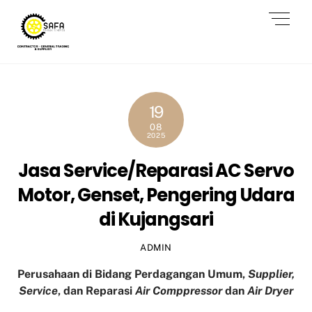
Skip
Men
to
content
19
08
2025
Jasa Service/Reparasi AC Servo
Motor, Genset, Pengering Udara
di Kujangsari
ADMIN
Perusahaan di Bidang Perdagangan Umum,
Supplier,
Service
, dan Reparasi
Air Comppressor
dan
Air Dryer