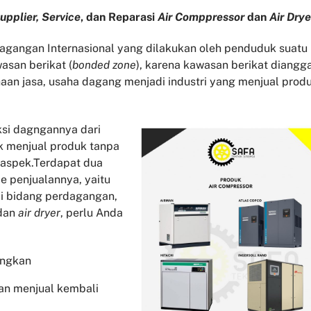
upplier, Service
, dan Reparasi
Air Comppressor
dan
Air Drye
gangan Internasional yang dilakukan oleh penduduk suatu
asan berikat (
bonded zone
), karena kawasan berikat diangg
aan jasa, usaha dagang menjadi industri yang menjual prod
si dagngannya dari
k menjual produk tanpa
 aspek.Terdapat dua
 penjualannya, yaitu
di bidang perdagangan,
dan
air dryer
, perlu Anda
angkan
an menjual kembali