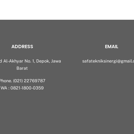
ADDRESS
EMAIL
id Al-Akhyar No. 1, Depok, Jawa
safatekniksinergi@gmail
Barat
Phone. (021) 22769787
WA : 0821-1800-0359