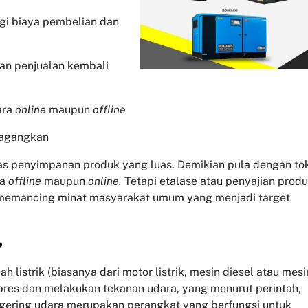
ngi biaya pembelian dan
dan penjualan kembali
ara
online
maupun
offline
dagangkan
tas penyimpanan produk yang luas. Demikian pula dengan to
pa
offline
maupun
online.
Tetapi etalase atau penyajian prod
 memancing minat masyarakat umum yang menjadi target
?
listrik (biasanya dari motor listrik, mesin diesel atau mesi
pres dan melakukan tekanan udara, yang menurut perintah,
gering udara merupakan perangkat yang berfungsi untuk