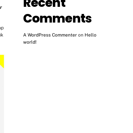
Recent
r
Comments
ap
uk
A WordPress Commenter
on
Hello
world!