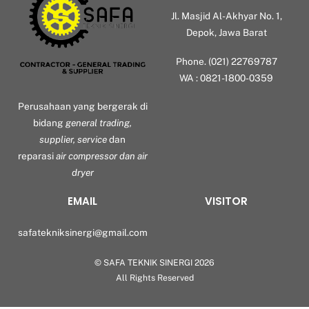
Jl. Masjid Al-Akhyar No. 1,
Depok, Jawa Barat
Phone. (021) 22769787
WA : 0821-1800-0359
Perusahaan yang bergerak di
bidang
general trading,
supplier, service
dan
reparasi
air compressor dan air
dryer
EMAIL
VISITOR
safatekniksinergi@gmail.com
©
SAFA TEKNIK SINERGI
2026
Back
All Rights Reserved
To
Top