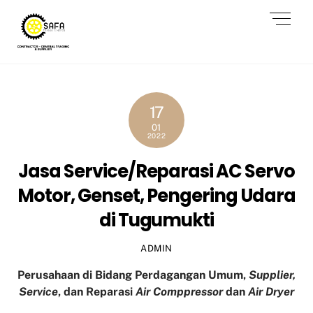
Skip
Men
to
content
17
01
2022
Jasa Service/Reparasi AC Servo
Motor, Genset, Pengering Udara
di Tugumukti
ADMIN
Perusahaan di Bidang Perdagangan Umum,
Supplier,
Service
, dan Reparasi
Air Comppressor
dan
Air Dryer