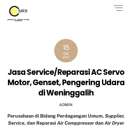
Skip
Men
to
content
15
06
2021
Jasa Service/Reparasi AC Servo
Motor, Genset, Pengering Udara
di Weninggalih
ADMIN
Perusahaan di Bidang Perdagangan Umum,
Supplier,
Service
, dan Reparasi
Air Comppressor
dan
Air Dryer