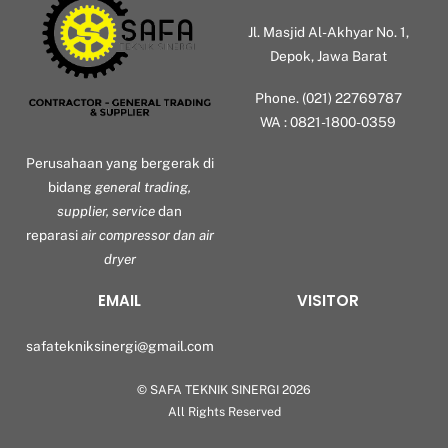
Jl. Masjid Al-Akhyar No. 1,
Depok, Jawa Barat
Phone. (021) 22769787
WA : 0821-1800-0359
Perusahaan yang bergerak di
bidang
general trading,
supplier, service
dan
reparasi
air compressor dan air
dryer
EMAIL
VISITOR
safatekniksinergi@gmail.com
©
SAFA TEKNIK SINERGI
2026
Back
All Rights Reserved
To
Top