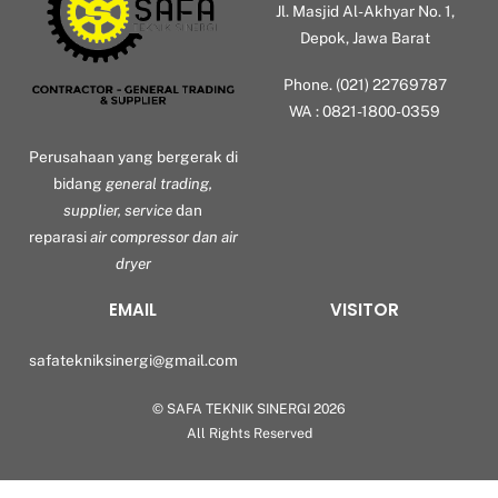
Jl. Masjid Al-Akhyar No. 1,
Depok, Jawa Barat
Phone. (021) 22769787
WA : 0821-1800-0359
Perusahaan yang bergerak di
bidang
general trading,
supplier, service
dan
reparasi
air compressor dan air
dryer
EMAIL
VISITOR
safatekniksinergi@gmail.com
©
SAFA TEKNIK SINERGI
2026
Back
All Rights Reserved
To
Top