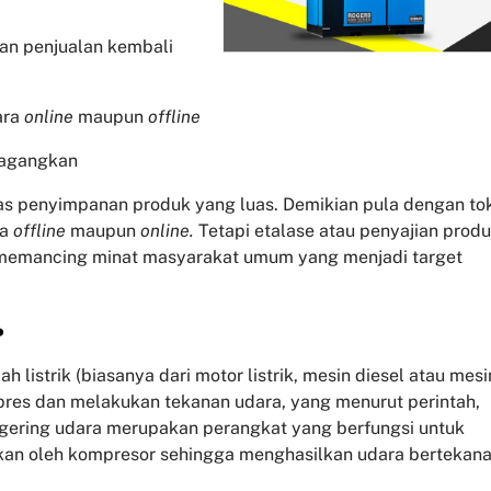
dan penjualan kembali
ara
online
maupun
offline
dagangkan
tas penyimpanan produk yang luas. Demikian pula dengan to
pa
offline
maupun
online.
Tetapi etalase atau penyajian prod
 memancing minat masyarakat umum yang menjadi target
?
listrik (biasanya dari motor listrik, mesin diesel atau mesi
pres dan melakukan tekanan udara, yang menurut perintah,
gering udara merupakan perangkat yang berfungsi untuk
kan oleh kompresor sehingga menghasilkan udara bertekan