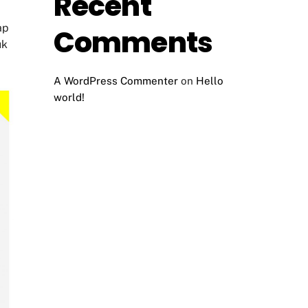
Recent
ap
Comments
uk
A WordPress Commenter
on
Hello
world!