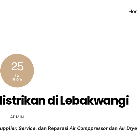
Ho
25
12
2025
elistrikan di Lebakwangi
ADMIN
upplier, Service
, dan Reparasi
Air Comppressor
dan
Air Drye