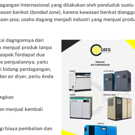
gangan Internasional yang dilakukan oleh penduduk suatu
asan berikat (
bonded zone
), karena kawasan berikat diangg
aan jasa, usaha dagang menjadi industri yang menjual prod
si dagngannya dari
k menjual produk tanpa
 aspek.Terdapat dua
 penjualannya, yaitu
di bidang perdagangan,
dan
air dryer
, perlu Anda
angkan
an menjual kembali
ngi biaya pembelian dan