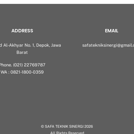
ADDRESS
EMAIL
id Al-Akhyar No. 1, Depok, Jawa
safatekniksinergi@gmail
Barat
Phone. (021) 22769787
WA : 0821-1800-0359
©
SAFA TEKNIK SINERGI
2026
All Rights Reserved