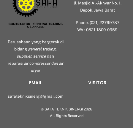
Jl. Masjid Al-Akhyar No. 1,
Depok, Jawa Barat
Phone. (021) 22769787
WA : 0821-1800-0359
Perusahaan yang bergerak di
bidang
general trading,
supplier, service
dan
reparasi
air compressor dan air
dryer
EMAIL
VISITOR
safatekniksinergi@gmail.com
©
SAFA TEKNIK SINERGI
2026
Back
All Rights Reserved
To
Top