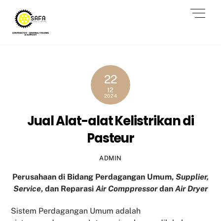
Skip
Men
to
content
22
12
2024
Jual Alat-alat Kelistrikan di
Pasteur
ADMIN
Perusahaan di Bidang Perdagangan Umum,
Supplier,
Service
, dan Reparasi
Air Comppressor
dan
Air Dryer
Sistem Perdagangan Umum adalah