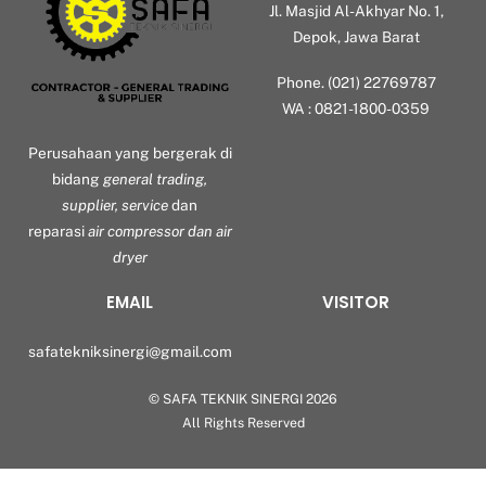
Jl. Masjid Al-Akhyar No. 1,
Depok, Jawa Barat
Phone. (021) 22769787
WA : 0821-1800-0359
Perusahaan yang bergerak di
bidang
general trading,
supplier, service
dan
reparasi
air compressor dan air
dryer
EMAIL
VISITOR
safatekniksinergi@gmail.com
©
SAFA TEKNIK SINERGI
2026
Back
All Rights Reserved
To
Top