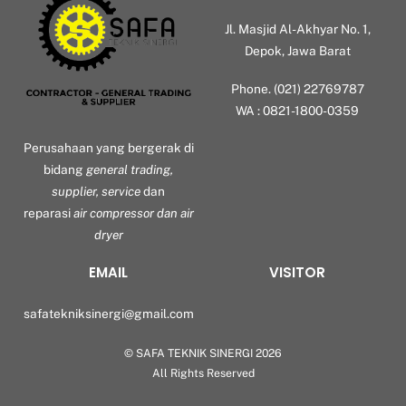
Jl. Masjid Al-Akhyar No. 1,
Depok, Jawa Barat
Phone. (021) 22769787
WA : 0821-1800-0359
Perusahaan yang bergerak di
bidang
general trading,
supplier, service
dan
reparasi
air compressor dan air
dryer
EMAIL
VISITOR
safatekniksinergi@gmail.com
©
SAFA TEKNIK SINERGI
2026
Back
All Rights Reserved
To
Top