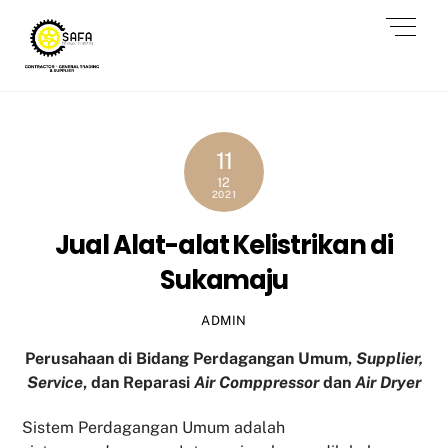
Skip
Men
to
content
11
12
2021
Jual Alat-alat Kelistrikan di
Sukamaju
ADMIN
Perusahaan di Bidang Perdagangan Umum,
Supplier,
Service
, dan Reparasi
Air Comppressor
dan
Air Dryer
Sistem Perdagangan Umum adalah