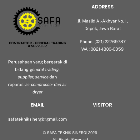
ADDRESS
Jl. Masjid Al-Akhyar No. 1,
Depok, Jawa Barat
Phone. (021) 22769787
WA : 0821-1800-0359
Perusahaan yang bergerak di
bidang
general trading,
supplier, service
dan
reparasi
air compressor dan air
dryer
EMAIL
VISITOR
safatekniksinergi@gmail.com
©
SAFA TEKNIK SINERGI
2026
Back
All Rights Reserved