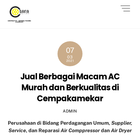
Skip
Men
to
content
07
03
2021
Jual Berbagai Macam AC
Murah dan Berkualitas di
Cempakamekar
ADMIN
Perusahaan di Bidang Perdagangan Umum,
Supplier,
Service
, dan Reparasi
Air Comppressor
dan
Air Dryer