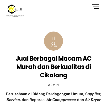
Skip
Men
to
content
11
02
2025
Jual Berbagai Macam AC
Murah dan Berkualitas di
Cikalong
ADMIN
Perusahaan di Bidang Perdagangan Umum,
Supplier,
Service
, dan Reparasi
Air Comppressor
dan
Air Dryer