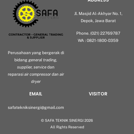
Jl. Masjid Al-Akhyar No. 1,
Depok, Jawa Barat
Phone. (021) 22769787
WA : 0821-1800-0359
Perusahaan yang bergerak di
bidang
general trading,
supplier, service
dan
reparasi
air compressor dan air
dryer
EMAIL
VISITOR
safatekniksinergi@gmail.com
©
SAFA TEKNIK SINERGI
2026
Back
All Rights Reserved
To