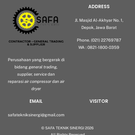
ADDRESS
Jl. Masjid Al-Akhyar No. 1,
Depok, Jawa Barat
Phone. (021) 22769787
WA : 0821-1800-0359
Perusahaan yang bergerak di
bidang
general trading,
supplier, service
dan
reparasi
air compressor dan air
dryer
EMAIL
VISITOR
safatekniksinergi@gmail.com
©
SAFA TEKNIK SINERGI
2026
Back
All Rights Reserved