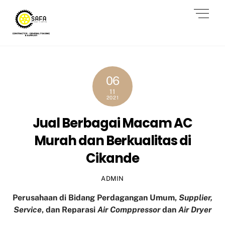
Skip
Men
to
content
06
11
2021
Jual Berbagai Macam AC
Murah dan Berkualitas di
Cikande
ADMIN
Perusahaan di Bidang Perdagangan Umum,
Supplier,
Service
, dan Reparasi
Air Comppressor
dan
Air Dryer