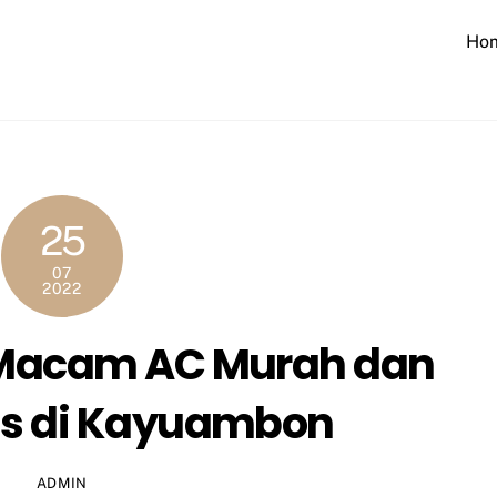
Ho
25
07
2022
 Macam AC Murah dan
as di Kayuambon
ADMIN