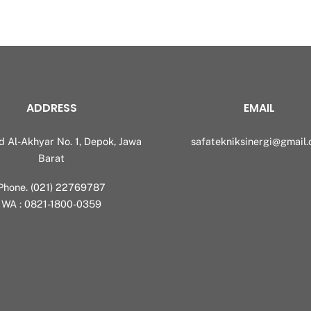
ADDRESS
EMAIL
id Al-Akhyar No. 1, Depok, Jawa
safatekniksinergi@gmail
Barat
Phone. (021) 22769787
WA : 0821-1800-0359