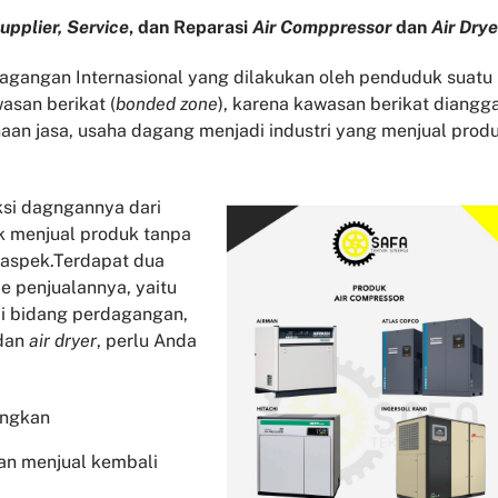
upplier, Service
, dan Reparasi
Air Comppressor
dan
Air Drye
gangan Internasional yang dilakukan oleh penduduk suatu
asan berikat (
bonded zone
), karena kawasan berikat diangg
aan jasa, usaha dagang menjadi industri yang menjual prod
si dagngannya dari
k menjual produk tanpa
 aspek.Terdapat dua
 penjualannya, yaitu
di bidang perdagangan,
dan
air dryer
, perlu Anda
angkan
an menjual kembali