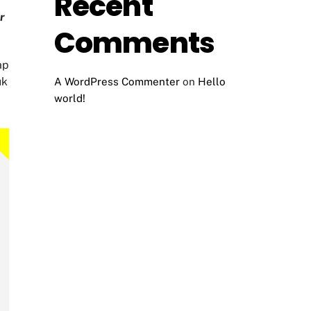
Recent
r
Comments
ap
uk
A WordPress Commenter
on
Hello
world!