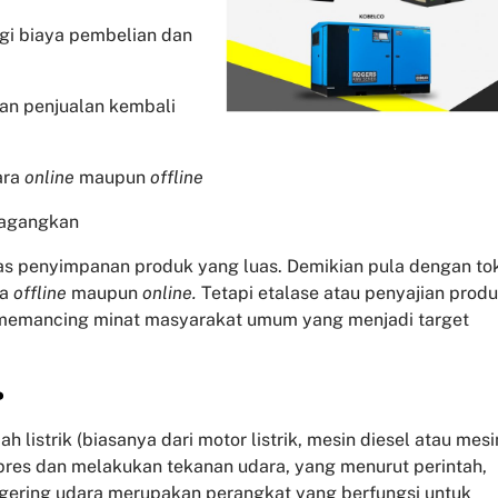
ngi biaya pembelian dan
dan penjualan kembali
ara
online
maupun
offline
dagangkan
tas penyimpanan produk yang luas. Demikian pula dengan to
pa
offline
maupun
online.
Tetapi etalase atau penyajian prod
 memancing minat masyarakat umum yang menjadi target
?
listrik (biasanya dari motor listrik, mesin diesel atau mesi
pres dan melakukan tekanan udara, yang menurut perintah,
gering udara merupakan perangkat yang berfungsi untuk