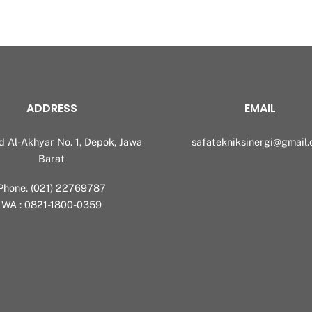
ADDRESS
EMAIL
id Al-Akhyar No. 1, Depok, Jawa
safatekniksinergi@gmail
Barat
Phone. (021) 22769787
WA : 0821-1800-0359