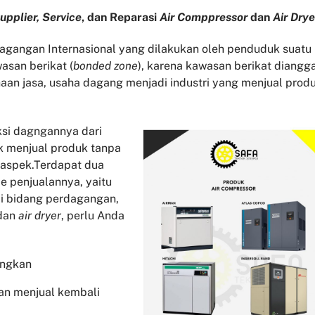
upplier, Service
, dan Reparasi
Air Comppressor
dan
Air Drye
gangan Internasional yang dilakukan oleh penduduk suatu
asan berikat (
bonded zone
), karena kawasan berikat diangg
aan jasa, usaha dagang menjadi industri yang menjual prod
si dagngannya dari
k menjual produk tanpa
 aspek.Terdapat dua
 penjualannya, yaitu
di bidang perdagangan,
dan
air dryer
, perlu Anda
angkan
an menjual kembali