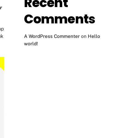
Recent
r
Comments
ap
uk
A WordPress Commenter
on
Hello
world!