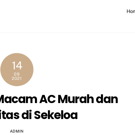
Ho
14
09
2021
 Macam AC Murah dan
itas di Sekeloa
ADMIN