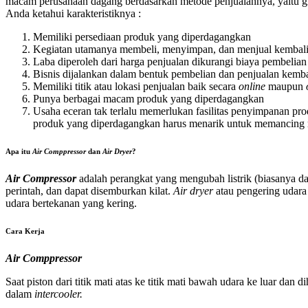
macam perusahaan dagang berdasarkan metode penjualannya, yaitu gr
Anda ketahui karakteristiknya :
Memiliki persediaan produk yang diperdagangkan
Kegiatan utamanya membeli, menyimpan, dan menjual kembal
Laba diperoleh dari harga penjualan dikurangi biaya pembelian
Bisnis dijalankan dalam bentuk pembelian dan penjualan kemb
Memiliki titik atau lokasi penjualan baik secara
online
maupun
Punya berbagai macam produk yang diperdagangkan
Usaha eceran tak terlalu memerlukan fasilitas penyimpanan p
produk yang diperdagangkan harus menarik untuk memancing m
Apa itu
Air Comppressor
dan
Air Dryer
?
Air Compressor
adalah perangkat yang mengubah listrik (biasanya da
perintah, dan dapat disemburkan kilat.
Air dryer
atau pengering udar
udara bertekanan yang kering.
Cara Kerja
Air Comppressor
Saat piston dari titik mati atas ke titik mati bawah udara ke luar dan 
dalam
intercooler.