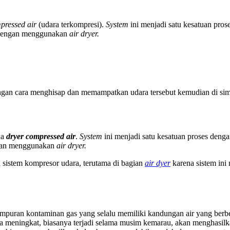
pressed air
(udara terkompresi).
System
ini menjadi satu kesatuan pros
n dengan menggunakan
air dryer.
gan cara menghisap dan memampatkan udara tersebut kemudian di simp
da
dryer compressed air
.
System
ini menjadi satu kesatuan proses deng
ngan menggunakan
air dryer.
 sistem kompresor udara, terutama di bagian
air dyer
karena sistem in
ampuran kontaminan gas yang selalu memiliki kandungan air yang berbe
ra meningkat, biasanya terjadi selama musim kemarau, akan menghasilk