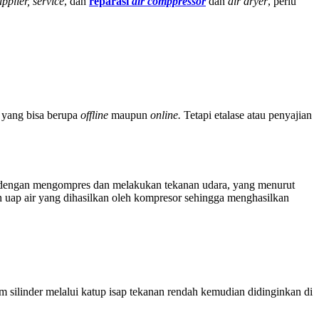
upplier, service
, dan
reparasi
air comppressor
dan
air dryer
, perlu
 yang bisa berupa
offline
maupun
online.
Tetapi etalase atau penyajian
etik dengan mengompres dan melakukan tekanan udara, yang menurut
uap air yang dihasilkan oleh kompresor sehingga menghasilkan
 silinder melalui katup isap tekanan rendah kemudian didinginkan di