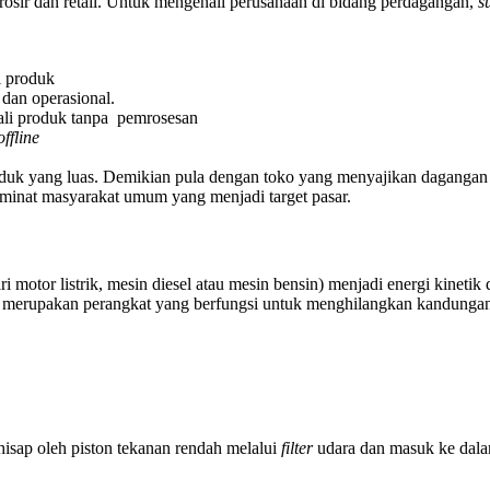
osir dan retail. Untuk mengenali perusahaan di bidang perdagangan,
s
i produk
 dan operasional.
ali produk tanpa pemrosesan
offline
roduk yang luas. Demikian pula dengan toko yang menyajikan dagangan
inat masyarakat umum yang menjadi target pasar.
ri motor listrik, mesin diesel atau mesin bensin) menjadi energi kin
a merupakan perangkat yang berfungsi untuk menghilangkan kandungan 
dihisap oleh piston tekanan rendah melalui
filter
udara dan masuk ke dalam