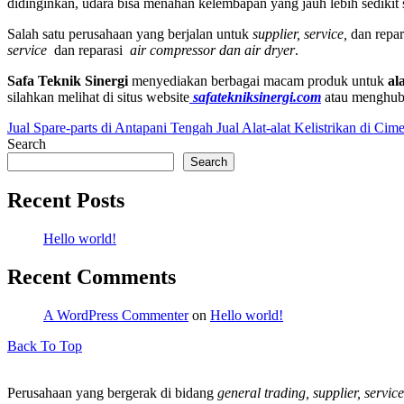
didinginkan, udara bisa menahan kelembapan yang jauh lebih sedikit
Salah satu perusahaan yang berjalan untuk
supplier, service,
dan repar
service
dan reparasi
air compressor dan air dryer
.
Safa Teknik
Sinergi
menyediakan berbagai macam produk untuk
al
silahkan melihat di situs website
safatekniksinergi.com
atau menghub
Jual Spare-parts di Antapani Tengah
Jual Alat-alat Kelistrikan di Cim
Search
Search
Recent Posts
Hello world!
Recent Comments
A WordPress Commenter
on
Hello world!
Back To Top
Perusahaan yang bergerak di bidang
general trading, supplier, service