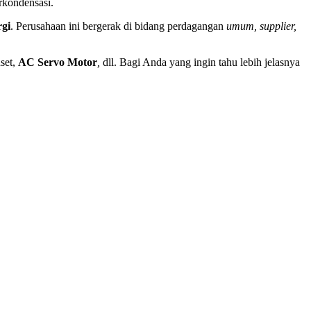
rkondensasi.
rgi
. Perusahaan ini bergerak di bidang perdagangan
umum, supplier,
nset,
AC Servo
Motor
,
dll. Bagi Anda yang ingin tahu lebih jelasnya