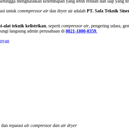
 sehingga menghasilkan kelembapan yang lebih rendah dan uap yang te
asi untuk
commpressor air
dan dryer air adalah
PT. Safa Teknik Sine
at-alat teknik kelistrikan
, seperti
compressor air
, pengering udara, ge
ungi langsung admin perusahaan di
0821-1800-0359
.
enyan
dan reparasi
air compressor dan air dryer