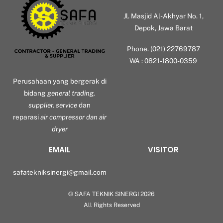
Jl. Masjid Al-Akhyar No. 1,
Depok, Jawa Barat
Phone. (021) 22769787
WA : 0821-1800-0359
Perusahaan yang bergerak di
bidang
general trading,
supplier, service
dan
reparasi
air compressor dan air
dryer
EMAIL
VISITOR
safatekniksinergi@gmail.com
©
SAFA TEKNIK SINERGI
2026
Back
All Rights Reserved
To
Top