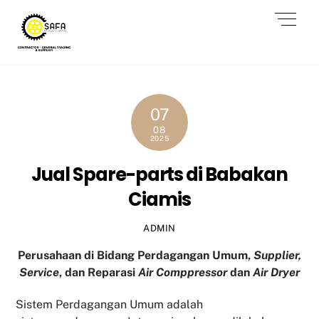
Skip
Men
to
content
07
08
2025
Jual Spare-parts di Babakan
Ciamis
ADMIN
Perusahaan di Bidang Perdagangan Umum,
Supplier,
Service
, dan Reparasi
Air Comppressor
dan
Air Dryer
Sistem Perdagangan Umum adalah