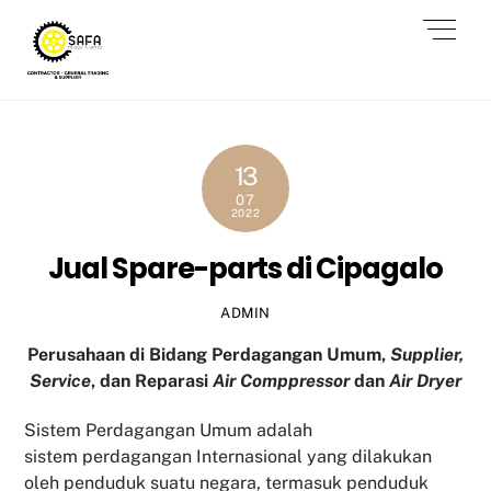
Skip
Men
to
content
13
07
2022
Jual Spare-parts di Cipagalo
ADMIN
Perusahaan di Bidang Perdagangan Umum,
Supplier,
Service
, dan Reparasi
Air Comppressor
dan
Air Dryer
Sistem Perdagangan Umum adalah
sistem perdagangan Internasional yang dilakukan
oleh penduduk suatu negara, termasuk penduduk