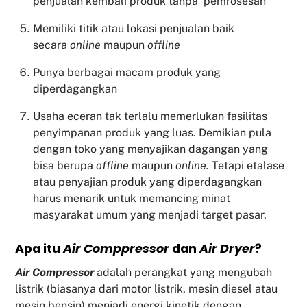
penjualan kembali produk tanpa pemrosesan
Memiliki titik atau lokasi penjualan baik
secara
online
maupun
offline
Punya berbagai macam produk yang
diperdagangkan
Usaha eceran tak terlalu memerlukan fasilitas
penyimpanan produk yang luas. Demikian pula
dengan toko yang menyajikan dagangan yang
bisa berupa
offline
maupun
online.
Tetapi etalase
atau penyajian produk yang diperdagangkan
harus menarik untuk memancing minat
masyarakat umum yang menjadi target pasar.
Apa itu
Air Comppressor
dan
Air Dryer
?
Air Compressor
adalah perangkat yang mengubah
listrik (biasanya dari motor listrik, mesin diesel atau
mesin bensin) menjadi energi kinetik dengan