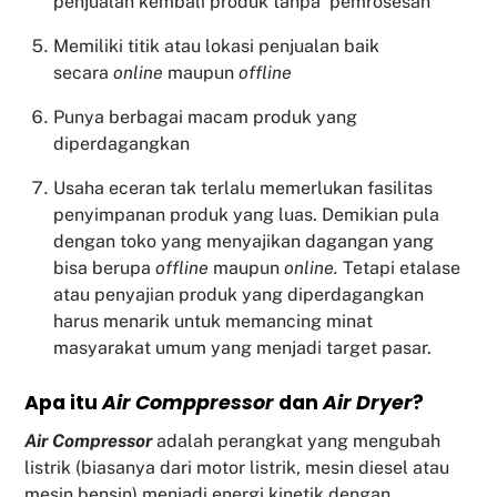
penjualan kembali produk tanpa pemrosesan
Memiliki titik atau lokasi penjualan baik
secara
online
maupun
offline
Punya berbagai macam produk yang
diperdagangkan
Usaha eceran tak terlalu memerlukan fasilitas
penyimpanan produk yang luas. Demikian pula
dengan toko yang menyajikan dagangan yang
bisa berupa
offline
maupun
online.
Tetapi etalase
atau penyajian produk yang diperdagangkan
harus menarik untuk memancing minat
masyarakat umum yang menjadi target pasar.
Apa itu
Air Comppressor
dan
Air Dryer
?
Air Compressor
adalah perangkat yang mengubah
listrik (biasanya dari motor listrik, mesin diesel atau
mesin bensin) menjadi energi kinetik dengan