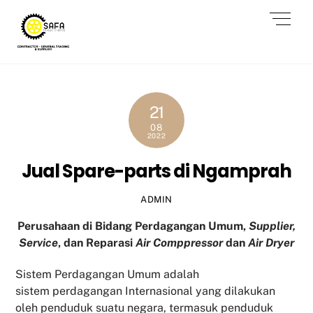
Skip
Men
to
content
21
08
2022
Jual Spare-parts di Ngamprah
ADMIN
Perusahaan di Bidang Perdagangan Umum,
Supplier,
Service
, dan Reparasi
Air Comppressor
dan
Air Dryer
Sistem Perdagangan Umum adalah
sistem perdagangan Internasional yang dilakukan
oleh penduduk suatu negara, termasuk penduduk