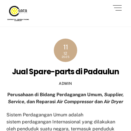
Skip
Men
to
content
11
12
2025
Jual Spare-parts di Padaulun
ADMIN
Perusahaan di Bidang Perdagangan Umum,
Supplier,
Service
, dan Reparasi
Air Comppressor
dan
Air Dryer
Sistem Perdagangan Umum adalah
sistem perdagangan Internasional yang dilakukan
oleh penduduk suatu negara, termasuk penduduk