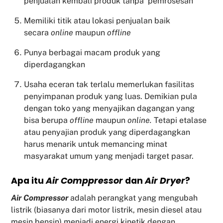
penjualan kembali produk tanpa pemrosesan
Memiliki titik atau lokasi penjualan baik
secara
online
maupun
offline
Punya berbagai macam produk yang
diperdagangkan
Usaha eceran tak terlalu memerlukan fasilitas
penyimpanan produk yang luas. Demikian pula
dengan toko yang menyajikan dagangan yang
bisa berupa
offline
maupun
online.
Tetapi etalase
atau penyajian produk yang diperdagangkan
harus menarik untuk memancing minat
masyarakat umum yang menjadi target pasar.
Apa itu
Air Comppressor
dan
Air Dryer
?
Air Compressor
adalah perangkat yang mengubah
listrik (biasanya dari motor listrik, mesin diesel atau
mesin bensin) menjadi energi kinetik dengan