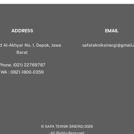
ADDRESS
EMAIL
id Al-Akhyar No. 1, Depok, Jawa
safatekniksinergi@gmail
Barat
Phone. (021) 22769787
WA : 0821-1800-0359
©
SAFA TEKNIK SINERGI
2026
All Rights Reserved