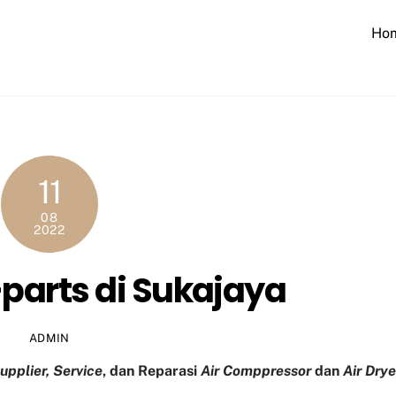
Ho
11
08
2022
parts di Sukajaya
ADMIN
upplier, Service
, dan Reparasi
Air Comppressor
dan
Air Drye