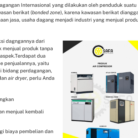
gangan Internasional yang dilakukan oleh penduduk suatu
asan berikat (
bonded zone
), karena kawasan berikat diangg
aan jasa, usaha dagang menjadi industri yang menjual prod
si dagngannya dari
k menjual produk tanpa
 aspek.Terdapat dua
 penjualannya, yaitu
di bidang perdagangan,
dan
air dryer
, perlu Anda
angkan
an menjual kembali
ngi biaya pembelian dan