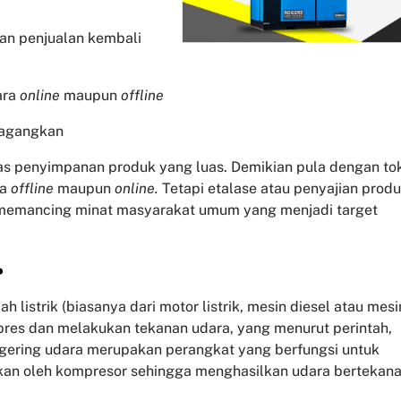
dan penjualan kembali
ara
online
maupun
offline
dagangkan
tas penyimpanan produk yang luas. Demikian pula dengan to
pa
offline
maupun
online.
Tetapi etalase atau penyajian prod
 memancing minat masyarakat umum yang menjadi target
?
listrik (biasanya dari motor listrik, mesin diesel atau mesi
pres dan melakukan tekanan udara, yang menurut perintah,
gering udara merupakan perangkat yang berfungsi untuk
kan oleh kompresor sehingga menghasilkan udara bertekan