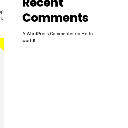
Recent
ap
Comments
uk
A WordPress Commenter
on
Hello
world!