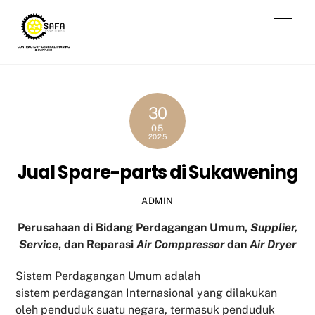
Skip
Men
to
content
30
05
2025
Jual Spare-parts di Sukawening
ADMIN
Perusahaan di Bidang Perdagangan Umum,
Supplier,
Service
, dan Reparasi
Air Comppressor
dan
Air Dryer
Sistem Perdagangan Umum adalah
sistem perdagangan Internasional yang dilakukan
oleh penduduk suatu negara, termasuk penduduk