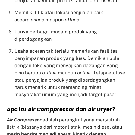
penjualan kembali produk tanpa pemrosesan
Memiliki titik atau lokasi penjualan baik
secara
online
maupun
offline
Punya berbagai macam produk yang
diperdagangkan
Usaha eceran tak terlalu memerlukan fasilitas
penyimpanan produk yang luas. Demikian pula
dengan toko yang menyajikan dagangan yang
bisa berupa
offline
maupun
online.
Tetapi etalase
atau penyajian produk yang diperdagangkan
harus menarik untuk memancing minat
masyarakat umum yang menjadi target pasar.
Apa itu
Air Comppressor
dan
Air Dryer
?
Air Compressor
adalah perangkat yang mengubah
listrik (biasanya dari motor listrik, mesin diesel atau
mesin bensin) menjadi energi kinetik dengan