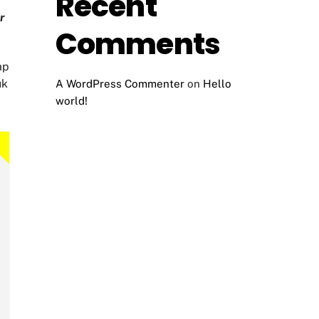
Recent
r
Comments
ap
uk
A WordPress Commenter
on
Hello
world!