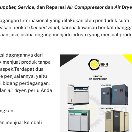
upplier, Service
, dan Reparasi
Air Comppressor
dan
Air Drye
gangan Internasional yang dilakukan oleh penduduk suatu
asan berikat (
bonded zone
), karena kawasan berikat diangg
aan jasa, usaha dagang menjadi industri yang menjual prod
si dagngannya dari
k menjual produk tanpa
 aspek.Terdapat dua
 penjualannya, yaitu
di bidang perdagangan,
dan
air dryer
, perlu Anda
angkan
an menjual kembali