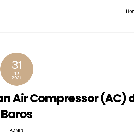
Ho
31
12
2021
an Air Compressor (AC) d
Baros
ADMIN