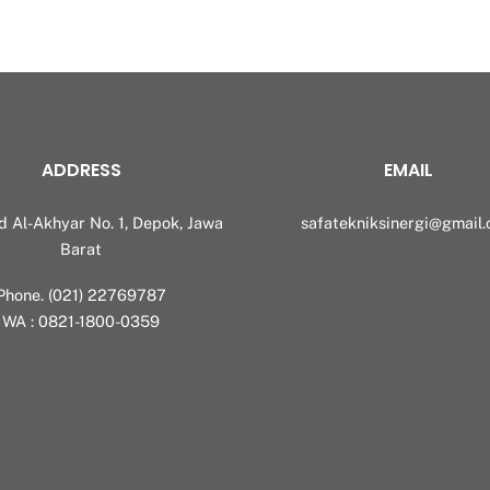
ADDRESS
EMAIL
id Al-Akhyar No. 1, Depok, Jawa
safatekniksinergi@gmail
Barat
Phone. (021) 22769787
WA : 0821-1800-0359