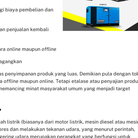
ngi biaya pembelian dan
dan penjualan kembali
ara
online
maupun
offline
dagangkan
tas penyimpanan produk yang luas. Demikian pula dengan to
pa
offline
maupun
online.
Tetapi etalase atau penyajian prod
 memancing minat masyarakat umum yang menjadi target
?
listrik (biasanya dari motor listrik, mesin diesel atau mesi
pres dan melakukan tekanan udara, yang menurut perintah,
gering udara merupakan perangkat yang berfungsi untuk