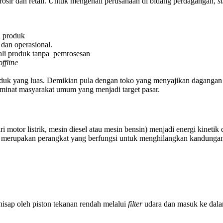
osir dan retail. Untuk mengenali perusahaan di bidang perdagangan,
s
i produk
 dan operasional.
ali produk tanpa pemrosesan
offline
roduk yang luas. Demikian pula dengan toko yang menyajikan dagangan
inat masyarakat umum yang menjadi target pasar.
ri motor listrik, mesin diesel atau mesin bensin) menjadi energi kin
a merupakan perangkat yang berfungsi untuk menghilangkan kandungan 
dihisap oleh piston tekanan rendah melalui
filter
udara dan masuk ke dalam