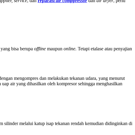
upplier, service
, dan
reparasi
air comppressor
dan
air dryer
, perlu
 yang bisa berupa
offline
maupun
online.
Tetapi etalase atau penyajian
etik dengan mengompres dan melakukan tekanan udara, yang menurut
uap air yang dihasilkan oleh kompresor sehingga menghasilkan
 silinder melalui katup isap tekanan rendah kemudian didinginkan di