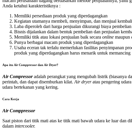
macam perusahaan dagang berdasarkan metode penjualannya, yaitu gr
Anda ketahui karakteristiknya :
Memiliki persediaan produk yang diperdagangkan
Kegiatan utamanya membeli, menyimpan, dan menjual kembal
Laba diperoleh dari harga penjualan dikurangi biaya pembelian
Bisnis dijalankan dalam bentuk pembelian dan penjualan kemb
Memiliki titik atau lokasi penjualan baik secara
online
maupun
Punya berbagai macam produk yang diperdagangkan
Usaha eceran tak terlalu memerlukan fasilitas penyimpanan p
produk yang diperdagangkan harus menarik untuk memancing m
Apa itu
Air Comppressor
dan
Air Dryer
?
Air Compressor
adalah perangkat yang mengubah listrik (biasanya da
perintah, dan dapat disemburkan kilat.
Air dryer
atau pengering udar
udara bertekanan yang kering.
Cara Kerja
Air Comppressor
Saat piston dari titik mati atas ke titik mati bawah udara ke luar dan 
dalam
intercooler.