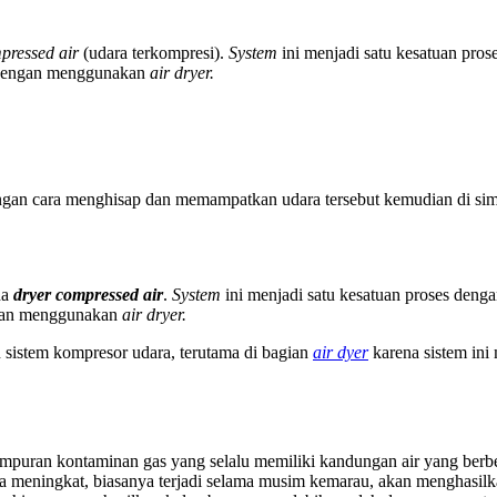
pressed air
(udara terkompresi).
System
ini menjadi satu kesatuan pros
n dengan menggunakan
air dryer.
gan cara menghisap dan memampatkan udara tersebut kemudian di simp
da
dryer compressed air
.
System
ini menjadi satu kesatuan proses deng
ngan menggunakan
air dryer.
 sistem kompresor udara, terutama di bagian
air dyer
karena sistem in
ampuran kontaminan gas yang selalu memiliki kandungan air yang berbe
ra meningkat, biasanya terjadi selama musim kemarau, akan menghasilk