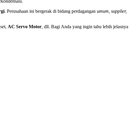
rkondensasi.
rgi
. Perusahaan ini bergerak di bidang perdagangan
umum, supplier,
nset,
AC Servo
Motor
,
dll. Bagi Anda yang ingin tahu lebih jelasnya