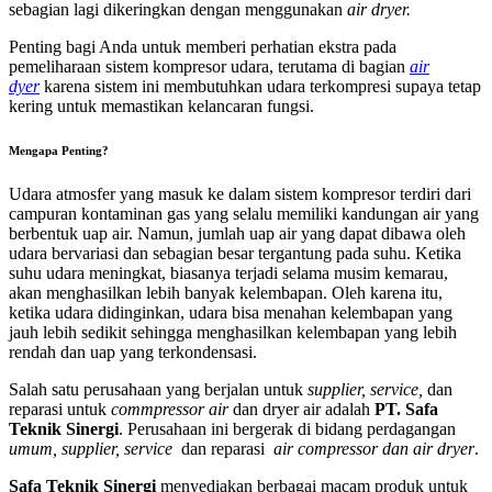
sebagian lagi dikeringkan dengan menggunakan
air dryer.
Penting bagi Anda untuk memberi perhatian ekstra pada
pemeliharaan sistem kompresor udara, terutama di bagian
air
dyer
karena sistem ini membutuhkan udara terkompresi supaya tetap
kering untuk memastikan kelancaran fungsi.
Mengapa Penting?
Udara atmosfer yang masuk ke dalam sistem kompresor terdiri dari
campuran kontaminan gas yang selalu memiliki kandungan air yang
berbentuk uap air. Namun, jumlah uap air yang dapat dibawa oleh
udara bervariasi dan sebagian besar tergantung pada suhu. Ketika
suhu udara meningkat, biasanya terjadi selama musim kemarau,
akan menghasilkan lebih banyak kelembapan. Oleh karena itu,
ketika udara didinginkan, udara bisa menahan kelembapan yang
jauh lebih sedikit sehingga menghasilkan kelembapan yang lebih
rendah dan uap yang terkondensasi.
Salah satu perusahaan yang berjalan untuk
supplier, service,
dan
reparasi untuk
commpressor air
dan dryer air adalah
PT. Safa
Teknik Sinergi
. Perusahaan ini bergerak di bidang perdagangan
umum, supplier, service
dan reparasi
air compressor dan air dryer
.
Safa Teknik
Sinergi
menyediakan berbagai macam produk untuk