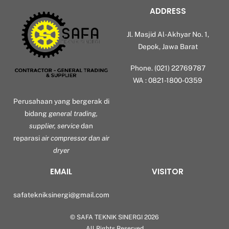
ADDRESS
Jl. Masjid Al-Akhyar No. 1,
Depok, Jawa Barat
Phone. (021) 22769787
WA : 0821-1800-0359
Perusahaan yang bergerak di
bidang
general trading,
supplier, service
dan
reparasi
air compressor dan air
dryer
EMAIL
VISITOR
safatekniksinergi@gmail.com
©
SAFA TEKNIK SINERGI
2026
Back
All Rights Reserved