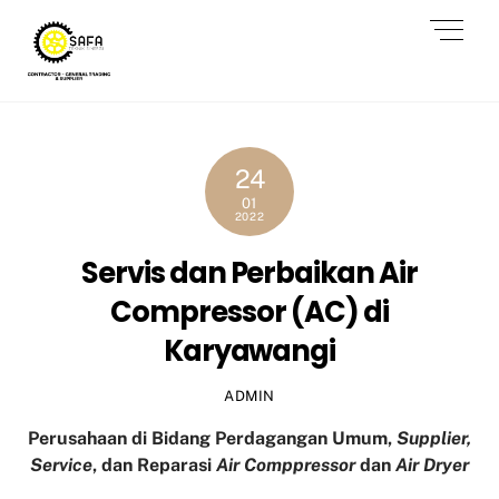
Skip
Men
to
content
24
01
2022
Servis dan Perbaikan Air
Compressor (AC) di
Karyawangi
ADMIN
Perusahaan di Bidang Perdagangan Umum,
Supplier,
Service
, dan Reparasi
Air Comppressor
dan
Air Dryer