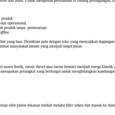
osir dan retail. Untuk mengenali perusahaan di bidang perdagangan,
s
i produk
 dan operasional.
ali produk tanpa pemrosesan
offline
roduk yang luas. Demikian pula dengan toko yang menyajikan dagangan
inat masyarakat umum yang menjadi target pasar.
ri motor listrik, mesin diesel atau mesin bensin) menjadi energi kin
a merupakan perangkat yang berfungsi untuk menghilangkan kandungan 
dihisap oleh piston tekanan rendah melalui
filter
udara dan masuk ke dalam