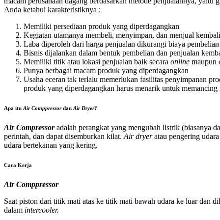
macam perusahaan dagang berdasarkan metode penjualannya, yaitu gr
Anda ketahui karakteristiknya :
Memiliki persediaan produk yang diperdagangkan
Kegiatan utamanya membeli, menyimpan, dan menjual kembal
Laba diperoleh dari harga penjualan dikurangi biaya pembelian
Bisnis dijalankan dalam bentuk pembelian dan penjualan kemb
Memiliki titik atau lokasi penjualan baik secara
online
maupun
Punya berbagai macam produk yang diperdagangkan
Usaha eceran tak terlalu memerlukan fasilitas penyimpanan p
produk yang diperdagangkan harus menarik untuk memancing m
Apa itu
Air Comppressor
dan
Air Dryer
?
Air Compressor
adalah perangkat yang mengubah listrik (biasanya da
perintah, dan dapat disemburkan kilat.
Air dryer
atau pengering udar
udara bertekanan yang kering.
Cara Kerja
Air Comppressor
Saat piston dari titik mati atas ke titik mati bawah udara ke luar dan 
dalam
intercooler.