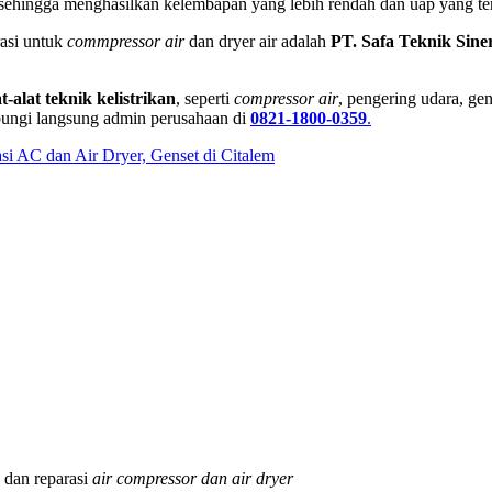
 sehingga menghasilkan kelembapan yang lebih rendah dan uap yang te
asi untuk
commpressor air
dan dryer air adalah
PT. Safa Teknik Sine
at-alat teknik kelistrikan
, seperti
compressor air
, pengering udara, ge
ungi langsung admin perusahaan di
0821-1800-0359
.
si AC dan Air Dryer, Genset di Citalem
dan reparasi
air compressor dan air dryer