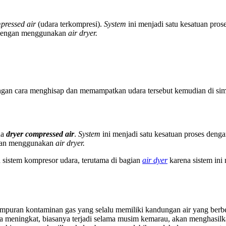
pressed air
(udara terkompresi).
System
ini menjadi satu kesatuan pros
n dengan menggunakan
air dryer.
gan cara menghisap dan memampatkan udara tersebut kemudian di simp
da
dryer compressed air
.
System
ini menjadi satu kesatuan proses deng
ngan menggunakan
air dryer.
 sistem kompresor udara, terutama di bagian
air dyer
karena sistem in
ampuran kontaminan gas yang selalu memiliki kandungan air yang berbe
ra meningkat, biasanya terjadi selama musim kemarau, akan menghasilk