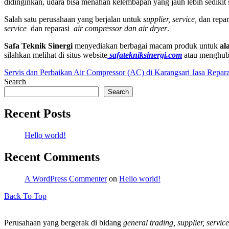
didinginkan, udara bisa menahan kelembapan yang jauh lebih sedikit
Salah satu perusahaan yang berjalan untuk
supplier, service,
dan repar
service
dan reparasi
air compressor dan air dryer
.
Safa Teknik
Sinergi
menyediakan berbagai macam produk untuk
al
silahkan melihat di situs website
safatekniksinergi.com
atau menghub
Servis dan Perbaikan Air Compressor (AC) di Karangsari
Jasa Repara
Search
Search
Recent Posts
Hello world!
Recent Comments
A WordPress Commenter
on
Hello world!
Back To Top
Perusahaan yang bergerak di bidang
general trading, supplier, service