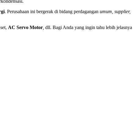
rkondensasi.
rgi
. Perusahaan ini bergerak di bidang perdagangan
umum, supplier,
nset,
AC Servo
Motor
,
dll. Bagi Anda yang ingin tahu lebih jelasnya