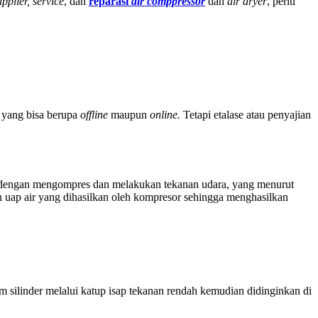
upplier, service
, dan
reparasi
air comppressor
dan
air dryer
, perlu
 yang bisa berupa
offline
maupun
online.
Tetapi etalase atau penyajian
etik dengan mengompres dan melakukan tekanan udara, yang menurut
uap air yang dihasilkan oleh kompresor sehingga menghasilkan
 silinder melalui katup isap tekanan rendah kemudian didinginkan di