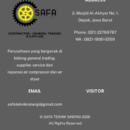
Jl. Masjid Al-Akhyar No. 1,
Depok, Jawa Barat
Phone. (021) 22769787
WA : 0821-1800-0359
Perusahaan yang bergerak di
bidang
general trading,
supplier, service
dan
reparasi
air compressor dan air
dryer
EMAIL
VISITOR
safatekniksinergi@gmail.com
©
SAFA TEKNIK SINERGI
2026
Back
All Rights Reserved
To