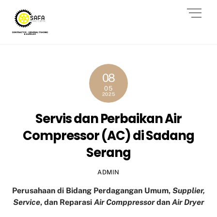
Skip
Men
to
content
08
05
2025
Servis dan Perbaikan Air
Compressor (AC) di Sadang
Serang
ADMIN
Perusahaan di Bidang Perdagangan Umum,
Supplier,
Service
, dan Reparasi
Air Comppressor
dan
Air Dryer